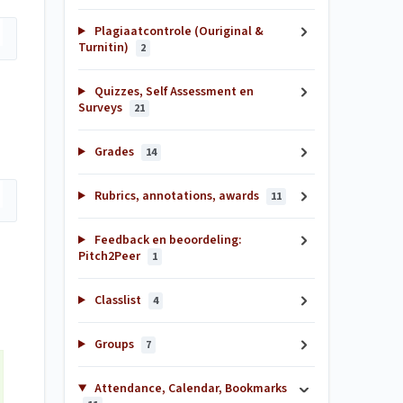
Plagiaatcontrole (Ouriginal &
Turnitin)
2
Quizzes, Self Assessment en
Surveys
21
Grades
14
Rubrics, annotations, awards
11
Feedback en beoordeling:
Pitch2Peer
1
Classlist
4
Groups
7
Attendance, Calendar, Bookmarks