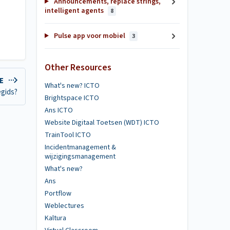
Announcements, replace strings,
intelligent agents
8
Pulse app voor mobiel
3
Other Resources
LE
What's new? ICTO
egids?
Brightspace ICTO
Ans ICTO
Website Digitaal Toetsen (WDT) ICTO
TrainTool ICTO
Incidentmanagement &
wijzigingsmanagement
What's new?
Ans
Portflow
Weblectures
Kaltura