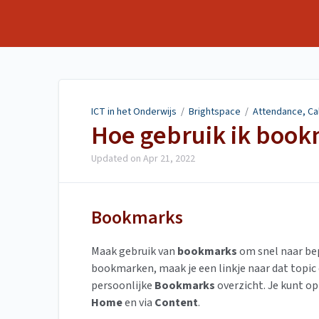
ICT in het Onderwijs
ICT in het Onderwijs
/
Brightspace
/
Attendance, Ca
Hoe gebruik ik boo
Updated on
Apr 21, 2022
Bookmarks
Maak gebruik van
bookmarks
om snel naar bep
bookmarken, maak je een linkje naar dat topic d
persoonlijke
Bookmarks
overzicht.
Je kunt op
Home
en via
Content
.