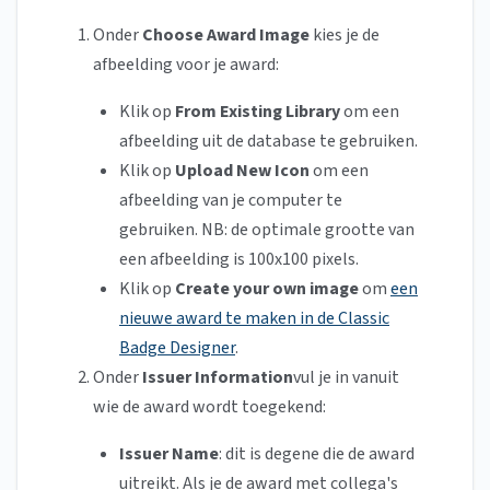
Onder
Choose Award Image
kies je de
afbeelding voor je award:
Klik op
From Existing Library
om een
afbeelding uit de database te gebruiken.
Klik op
Upload New Icon
om een
afbeelding van je computer te
gebruiken. NB: de optimale grootte van
een afbeelding is 100x100 pixels.
Klik op
Create your own image
om
een
nieuwe award te maken in de Classic
Badge Designer
.
Onder
Issuer Information
vul je in vanuit
wie de award wordt toegekend:
Issuer Name
: dit is degene die de award
uitreikt. Als je de award met collega's