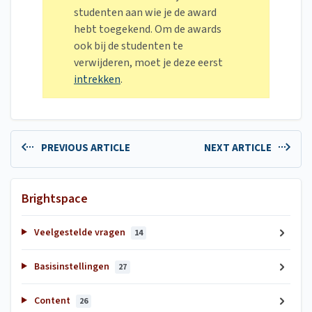
studenten aan wie je de award
hebt toegekend. Om de awards
ook bij de studenten te
verwijderen, moet je deze eerst
intrekken
.
PREVIOUS ARTICLE
NEXT ARTICLE
Brightspace
Veelgestelde vragen
14
Basisinstellingen
27
Content
26