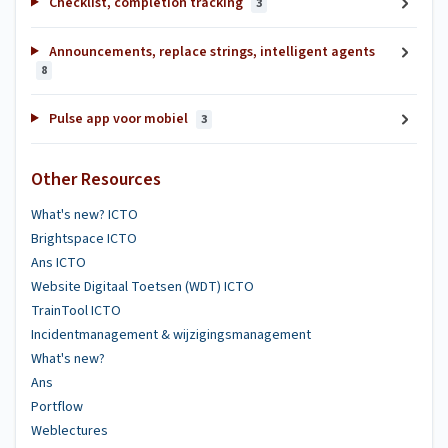
Checklist, completion tracking
3
Announcements, replace strings, intelligent agents
8
Pulse app voor mobiel
3
Other Resources
What's new? ICTO
Brightspace ICTO
Ans ICTO
Website Digitaal Toetsen (WDT) ICTO
TrainTool ICTO
Incidentmanagement & wijzigingsmanagement
What's new?
Ans
Portflow
Weblectures