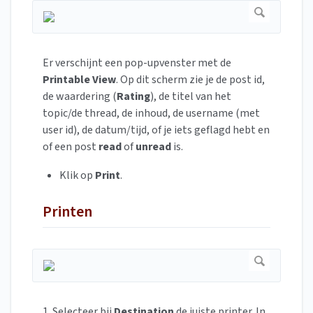
Er verschijnt een pop-upvenster met de
Printable View
. Op dit scherm zie je de post id,
de waardering (
Rating
), de titel van het
topic/de thread, de inhoud, de username (met
user id), de datum/tijd, of je iets geflagd hebt en
of een post
read
of
unread
is.
Klik op
Print
.
Printen
1. Selecteer bij
Destination
de juiste printer. In