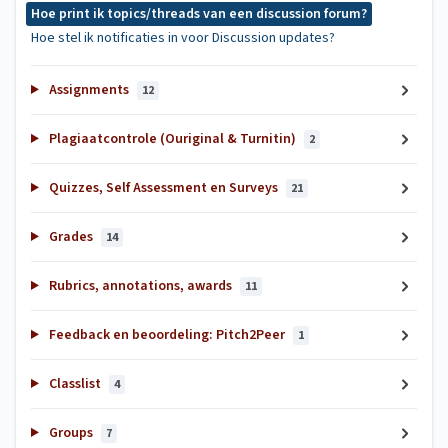
Hoe print ik topics/threads van een discussion forum?
Hoe stel ik notificaties in voor Discussion updates?
Assignments
12
Plagiaatcontrole (Ouriginal & Turnitin)
2
Quizzes, Self Assessment en Surveys
21
Grades
14
Rubrics, annotations, awards
11
Feedback en beoordeling: Pitch2Peer
1
Classlist
4
Groups
7