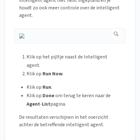
intelligent agent niet hebt ingepland en je
houdt zo ook meer controle over de intelligent
agent.
Klik op het pijltje naast de Intelligent
agent.
Klik op
Run Now
.
Klik op
Run
.
Klik op
Done
om terug te keren naar de
Agent
-
List
pagina.
De resultaten verschijnen in het overzicht
achter de betreffende intelligent agent.