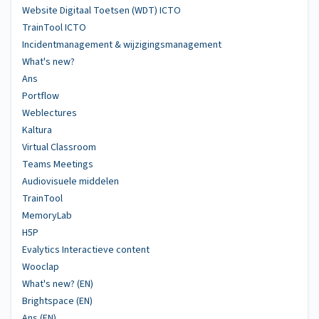
Website Digitaal Toetsen (WDT) ICTO
TrainTool ICTO
Incidentmanagement & wijzigingsmanagement
What's new?
Ans
Portflow
Weblectures
Kaltura
Virtual Classroom
Teams Meetings
Audiovisuele middelen
TrainTool
MemoryLab
H5P
Evalytics Interactieve content
Wooclap
What's new? (EN)
Brightspace (EN)
Ans (EN)