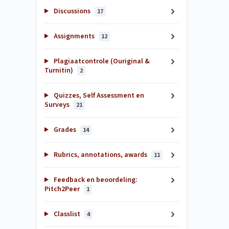
Discussions
17
Assignments
12
Plagiaatcontrole (Ouriginal &
Turnitin)
2
Quizzes, Self Assessment en
Surveys
21
Grades
14
Rubrics, annotations, awards
11
Feedback en beoordeling:
Pitch2Peer
1
Classlist
4