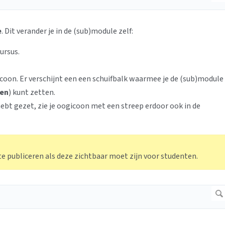
e
. Dit verander je in de (sub)module zelf:
cursus.
coon. Er verschijnt een een schuifbalk waarmee je de (sub)module
en
) kunt zetten.
ebt gezet, zie je oogicoon met een streep erdoor ook in de
te publiceren als deze zichtbaar moet zijn voor studenten.