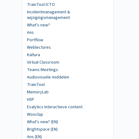
TrainTool ICTO
Incidentmanagement &
wijzigingsmanagement
What's new?
Ans
Portflow
Weblectures
Kaltura
Virtual Classroom
Teams Meetings
Audiovisuele middelen
TrainTool
MemoryLab
H5P
Evalytics Interactieve content
Wooclap
What's new? (EN)
Brightspace (EN)
Ans (EN)