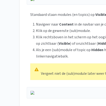
Standaard staan modules (en topics) op
Visibl
Navigeer naar
Content
in de navbar van je 
Klik op de gewenste (sub)module.
Klik rechtsboven in het scherm op het oogi
op zichtbaar (
Visible
) of onzichtbaar (
Hidd
Als je een (sub)module of topic op
Hidden
h
linkernavigatiebalk.
Vergeet niet de (sub)module later weer 