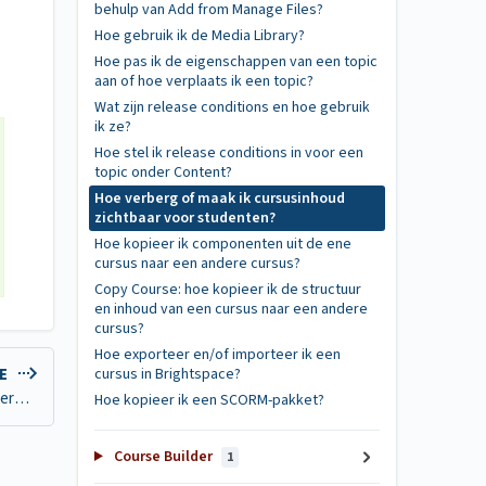
behulp van Add from Manage Files?
Hoe gebruik ik de Media Library?
Hoe pas ik de eigenschappen van een topic
aan of hoe verplaats ik een topic?
Wat zijn release conditions en hoe gebruik
ik ze?
Hoe stel ik release conditions in voor een
topic onder Content?
Hoe verberg of maak ik cursusinhoud
zichtbaar voor studenten?
Hoe kopieer ik componenten uit de ene
cursus naar een andere cursus?
Copy Course: hoe kopieer ik de structuur
en inhoud van een cursus naar een andere
cursus?
Hoe exporteer en/of importeer ik een
cursus in Brightspace?
LE
Hoe kopieer ik componenten uit de ene cursus naar een andere cursus?
Hoe kopieer ik een SCORM-pakket?
Course Builder
1