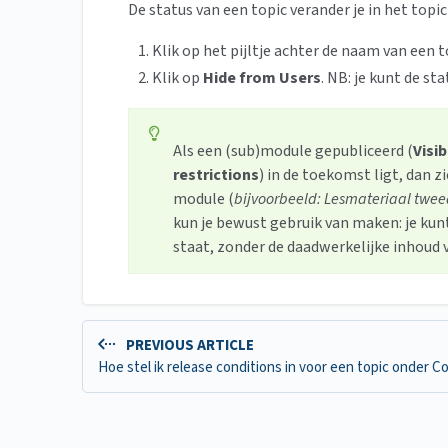
De status van een topic verander je in het topic 
Klik op het pijltje achter de naam van een t
Klik op
Hide from Users
. NB: je kunt de s
Als een (sub)module gepubliceerd (
Visib
restrictions
)
in de toekomst ligt, dan z
module (
bijvoorbeeld: Lesmateriaal twe
kun je bewust gebruik van maken: je kun
staat, zonder de daadwerkelijke inhoud v
PREVIOUS ARTICLE
Hoe stel ik release conditions in voor een topic onder C