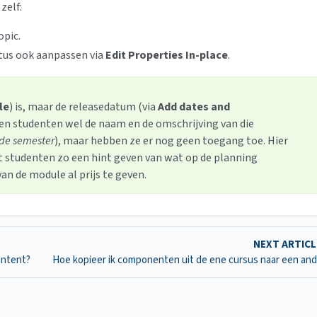
zelf:
opic.
tatus ook aanpassen via
Edit Properties In-place
.
le
) is, maar de releasedatum (via
Add dates and
ien studenten wel de naam en de omschrijving van die
ede semester
), maar hebben ze er nog geen toegang toe. Hier
t studenten zo een hint geven van wat op de planning
an de module al prijs te geven.
NEXT ARTIC
ontent?