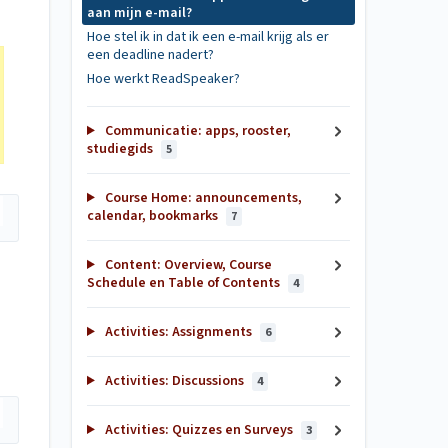
aan mijn e-mail?
Hoe stel ik in dat ik een e-mail krijg als er
een deadline nadert?
Hoe werkt ReadSpeaker?
Communicatie: apps, rooster,
studiegids
5
Course Home: announcements,
calendar, bookmarks
7
Content: Overview, Course
Schedule en Table of Contents
4
Activities: Assignments
6
Activities: Discussions
4
Activities: Quizzes en Surveys
3