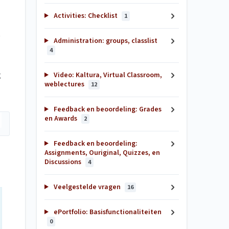
Activities: Checklist
1
t
Administration: groups, classlist
4
g
Video: Kaltura, Virtual Classroom,
weblectures
12
Feedback en beoordeling: Grades
en Awards
2
Feedback en beoordeling:
Assignments, Ouriginal, Quizzes, en
Discussions
4
Veelgestelde vragen
16
ePortfolio: Basisfunctionaliteiten
0