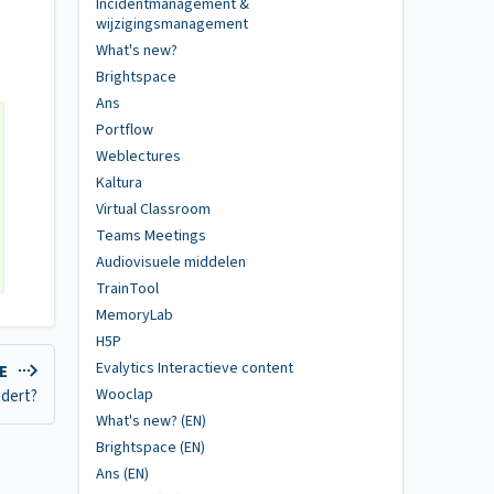
Incidentmanagement &
wijzigingsmanagement
What's new?
Brightspace
Ans
Portflow
Weblectures
Kaltura
Virtual Classroom
Teams Meetings
Audiovisuele middelen
TrainTool
MemoryLab
H5P
Evalytics Interactieve content
LE
Wooclap
adert?
What's new? (EN)
Brightspace (EN)
Ans (EN)