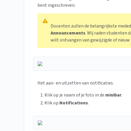
bent ingeschreven.
Docenten zullen de belangrijkste mede
Announcements
. Wij raden studenten d
wilt ontvangen van gewijzigde of nie
Het aan- en uitzetten van notificaties.
Klik op je naam of je foto
in de
minibar
.
Klik op
Notifications
.