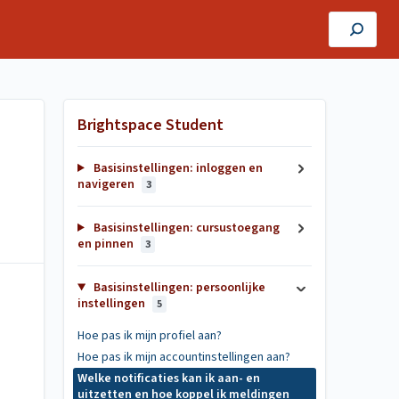
Brightspace Student
Basisinstellingen: inloggen en
navigeren
3
Basisinstellingen: cursustoegang
en pinnen
3
Basisinstellingen: persoonlijke
instellingen
5
Hoe pas ik mijn profiel aan?
Hoe pas ik mijn accountinstellingen aan?
Welke notificaties kan ik aan- en
uitzetten en hoe koppel ik meldingen