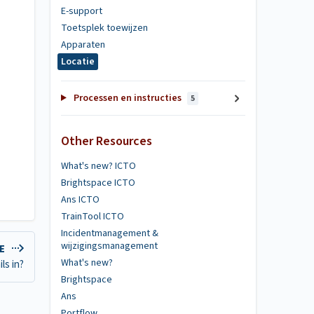
E-support
Toetsplek toewijzen
Apparaten
Locatie
Processen en instructies
5
Other Resources
What's new? ICTO
Brightspace ICTO
Ans ICTO
TrainTool ICTO
Incidentmanagement &
wijzigingsmanagement
LE
What's new?
ls in?
Brightspace
Ans
Portflow